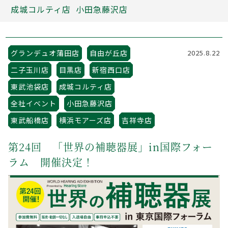
成城コルティ店
小田急藤沢店
グランデュオ蒲田店
自由が丘店
2025.8.22
二子玉川店
目黒店
新宿西口店
東武池袋店
成城コルティ店
全社イベント
小田急藤沢店
東武船橋店
横浜モアーズ店
吉祥寺店
第24回 「世界の補聴器展」in国際フォー
ラム 開催決定！