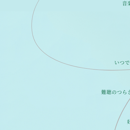
音
いつで
難聴のつら