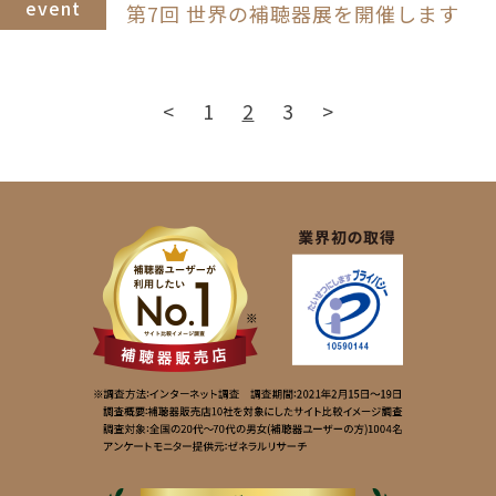
event
第7回 世界の補聴器展を開催します
<
1
2
3
>