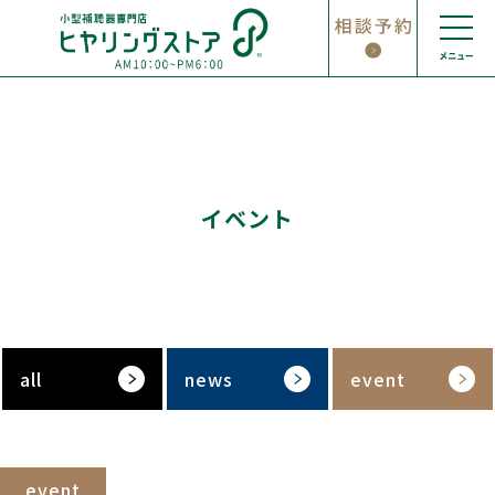
Skip
to
content
イベント
all
news
event
event